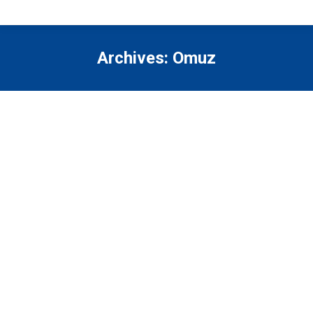
Archives:
Omuz
You are here:
STANDING DUMBELL DOUBLE ARM
PUNCH
By
Fitness Movement Institute
Şubat 16, 2022
Bu içeriği görüntülemek için lütfen
giriş
yapınız.
SEATED CLOSE GRIP BARBELL FRONT
RAISE