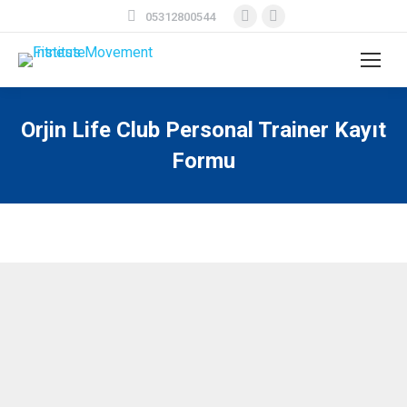
Facebook
Instagram
05312800544
page
page
opens
opens
in
in
new
new
Orjin Life Club Personal Trainer Kayıt
window
window
Formu
You are here: