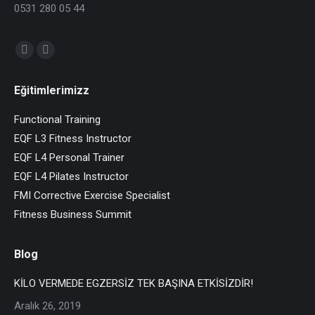
0531 280 05 44
Find us on:
Facebook
Instagram
page
page
Eğitimlerimizz
opens
opens
in
in
Functional Training
new
new
EQF L3 Fitness Instructor
window
window
EQF L4 Personal Trainer
EQF L4 Pilates Instructor
FMI Corrective Exercise Specialist
Fitness Business Summit
Blog
KİLO VERMEDE EGZERSİZ TEK BAŞINA ETKİSİZDİR!
Aralık 26, 2019